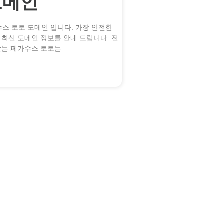
도메인
가수스 토토 도메인 입니다. 가장 안전한
 최신 도메인 정보를 안내 드립니다. 전
는 페가수스 토토는