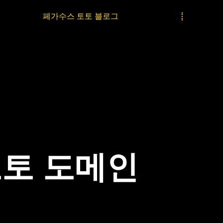
페가수스 토토 블로그
토 도메인