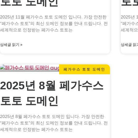
토토 도메인
토
2025년 11월 페가수스 토토 도메인 입니다. 가장 안전한
2025년
“페가수스 토토”의 최신 도메인 정보를 안내 드립니다. 전
“페가수스
세계적으로 인정받는 페가수스 토토는
세계적으
상세글 읽기 »
상세글 읽기
페가수스 토토 도메인
2025년 8월 페가수스
토토 도메인
2025년 8월 페가수스 토토 도메인 입니다. 가장 안전한
“페가수스 토토”의 최신 도메인 정보를 안내 드립니다. 전
세계적으로 인정받는 페가수스 토토는