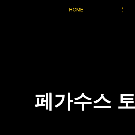
HOME
페가수스 토