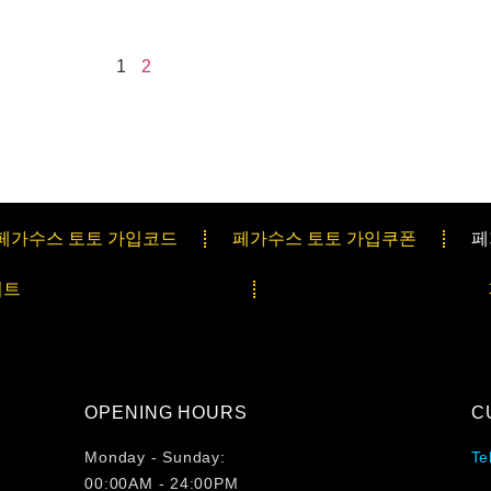
1
2
페가수스 토토 가입코드
페가수스 토토 가입쿠폰
페
이트
OPENING HOURS
C
Monday - Sunday:
Te
00:00AM - 24:00PM