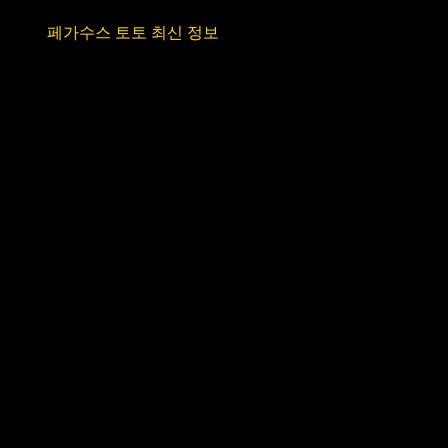
페가수스 토토 최신 정보