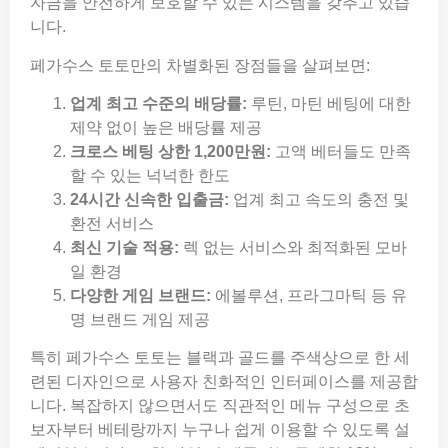
자금을 안전하게 보호할 수 있는 시스템을 갖추고 있습
니다.
페가수스 토토만의 차별화된 장점들을 살펴보면:
업계 최고 수준의 배당률:
루틴, 마틴 베팅에 대한
제약 없이 높은 배당률 제공
크로스 베팅 상한 1,200만원:
고액 베터들도 만족
할 수 있는 넉넉한 한도
24시간 신속한 입출금:
업계 최고 속도의 충전 및
환전 서비스
최신 기술 적용:
렉 없는 서비스와 최적화된 모바
일 환경
다양한 게임 브랜드:
에볼루션, 프라그마틱 등 유
명 브랜드 게임 제공
특히 페가수스 토토는 블랙과 골드를 주색상으로 한 세
련된 디자인으로 사용자 친화적인 인터페이스를 제공합
니다. 복잡하지 않으면서도 직관적인 메뉴 구성으로 초
보자부터 베테랑까지 누구나 쉽게 이용할 수 있도록 설