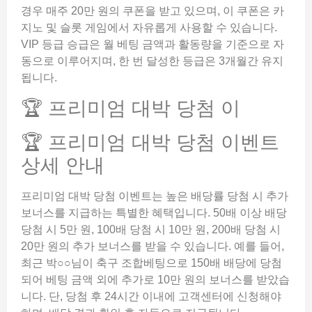
경우 매주 20만 원의 쿠폰을 받고 있으며, 이 쿠폰은 카
지노 및 슬롯 게임에서 자유롭게 사용할 수 있습니다.
VIP 등급 승급은 월 베팅 금액과 활동량을 기준으로 자
동으로 이루어지며, 한 번 달성한 등급은 3개월간 유지
됩니다.
🏆 프리미엄 대박 당첨 이
🏆 프리미엄 대박 당첨 이벤트
상세 안내
프리미엄 대박 당첨 이벤트는 높은 배당률 당첨 시 추가
보너스를 지급하는 특별한 혜택입니다. 50배 이상 배당
당첨 시 5만 원, 100배 당첨 시 10만 원, 200배 당첨 시
20만 원의 추가 보너스를 받을 수 있습니다. 예를 들어,
최근 박○○님이 축구 조합베팅으로 150배 배당에 당첨
되어 베팅 금액 외에 추가로 10만 원의 보너스를 받았습
니다. 단, 당첨 후 24시간 이내에 고객센터에 신청해야