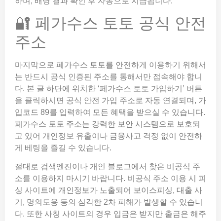
하며, 배당 결과 확인 후 자동으로 지급됩니다.
🔐 페가수스 토토 공식 안전
주소
마지막으로 페가수스 토토를 안전하게 이용하기 위해서
는 반드시 공식 인증된 주소를 통해서만 접속해야 합니
다. 본 글 하단에 위치한 ‘페가수스 토토 가입하기’ 버튼
을 클릭하시면 공식 안전 가입 주소로 자동 연결되며, 가
입코드 89를 입력하여 모든 혜택을 받으실 수 있습니다.
페가수스 토토 주소는 강력한 보안 시스템으로 보호되
고 있어 개인정보 유출이나 금융사고 걱정 없이 안전하
게 베팅을 즐길 수 있습니다.
절대로 검색엔진이나 개인 블로그에서 찾은 비공식 주
소를 이용하지 마시기 바랍니다. 비공식 주소 이용 시 피
싱 사이트에 개인정보가 노출되어 보이스피싱, 대출 사
기, 명의도용 등의 심각한 2차 피해가 발생할 수 있습니
다. 또한 사칭 사이트의 경우 입금은 받지만 출금은 해주