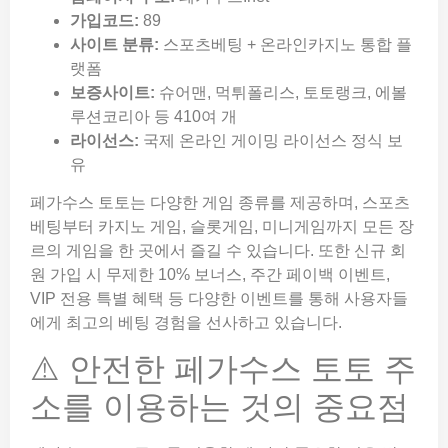
가입코드:
89
사이트 분류:
스포츠베팅 + 온라인카지노 통합 플
랫폼
보증사이트:
슈어맨, 먹튀폴리스, 토토랭크, 에볼
루션코리아 등 410여 개
라이선스:
국제 온라인 게이밍 라이선스 정식 보
유
페가수스 토토는 다양한 게임 종류를 제공하며, 스포츠
베팅부터 카지노 게임, 슬롯게임, 미니게임까지 모든 장
르의 게임을 한 곳에서 즐길 수 있습니다. 또한 신규 회
원 가입 시 무제한 10% 보너스, 주간 페이백 이벤트,
VIP 전용 특별 혜택 등 다양한 이벤트를 통해 사용자들
에게 최고의 베팅 경험을 선사하고 있습니다.
⚠️ 안전한 페가수스 토토 주
소를 이용하는 것의 중요점