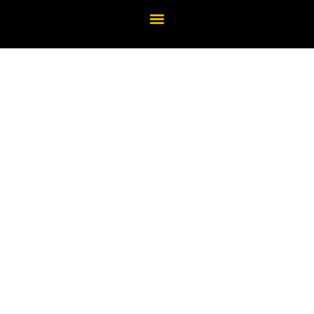
2026년 5
월 페가수