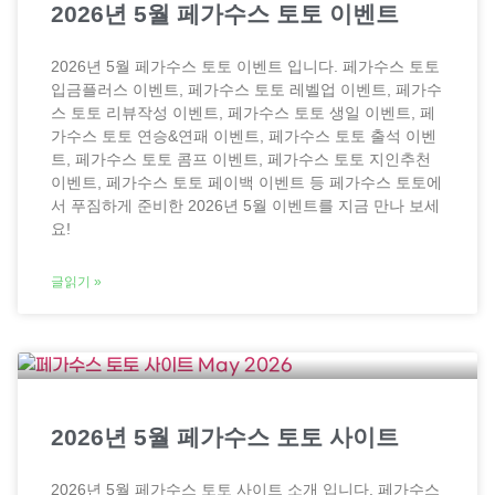
2026년 5월 페가수스 토토 이벤트
2026년 5월 페가수스 토토 이벤트 입니다. 페가수스 토토
입금플러스 이벤트, 페가수스 토토 레벨업 이벤트, 페가수
스 토토 리뷰작성 이벤트, 페가수스 토토 생일 이벤트, 페
가수스 토토 연승&연패 이벤트, 페가수스 토토 출석 이벤
트, 페가수스 토토 콤프 이벤트, 페가수스 토토 지인추천
이벤트, 페가수스 토토 페이백 이벤트 등 페가수스 토토에
서 푸짐하게 준비한 2026년 5월 이벤트를 지금 만나 보세
요!
글읽기 »
2026년 5월 페가수스 토토 사이트
2026년 5월 페가수스 토토 사이트 소개 입니다. 페가수스