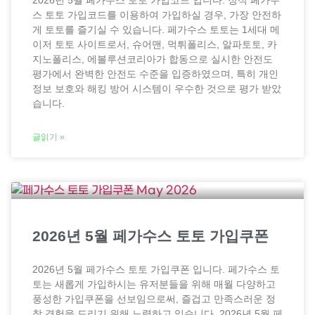
2026년 5월 페가수스 토토 가입코드 입니다. 정식 페가수
스 토토 가입코드를 이용하여 가입하실 경우, 가장 안전하
게 토토를 즐기실 수 있습니다. 페가수스 토토는 1세대 메
이저 토토 사이트로서, 슈어맨, 먹튀폴리스, 알파토토, 카
지노폴리스, 에볼루션코리아가 합동으로 실시한 안전도
평가에서 완벽한 안전도 수준을 입증하였으며, 특히 개인
정보 보호와 해킹 방어 시스템이 우수한 것으로 평가 받았
습니다.
글읽기 »
2026년 5월 페가수스 토토 가입쿠폰
2026년 5월 페가수스 토토 가입쿠폰 입니다. 페가수스 토
토는 새롭게 가입하시는 유저분들을 위해 매월 다양하고
풍성한 가입쿠폰을 선보임으로써, 즐겁고 만족스러운 정
착 경험을 드리기 위해 노력하고 있습니다. 2026년 5월 페