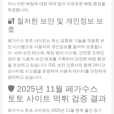
이나 마틴 배팅에 대한 제약 없이 자유로운 베팅 환경을
제공합니다.
🔐 철저한 보안 및 개인정보 보
호
페가수스 토토 사이트는 최신 암호화 기술을 적용한 보
안 시스템으로 사용자의 개인정보를 철저히 보호합니
다. 서버 보안 테스트, 해킹 방어 시스템, 안전한 도메인
관리 등 다층적 보안 체계를 구축하여 안전한 베팅 환경
을 조성하고 있습니다. SSL 보안 인증서와 함께 24시간
모니터링 시스템을 운영하여 사용자 데이터를 안전하게
관리하고 있습니다.
🛡️ 2025년 11월 페가수스
토토 사이트 먹튀 검증 결과
페가수스 토토 사이트는 2025년 11월 현재 월간 정기