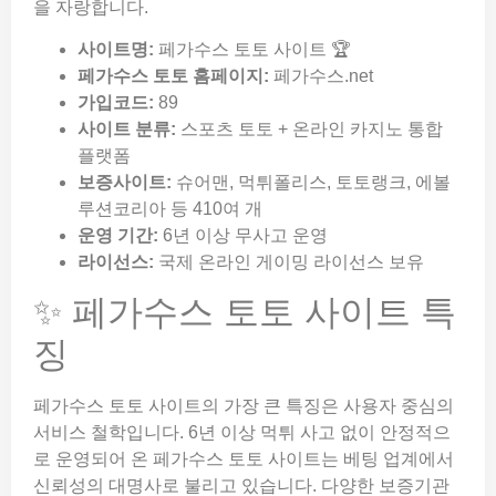
을 자랑합니다.
사이트명:
페가수스 토토 사이트 🏆
페가수스 토토 홈페이지:
페가수스.net
가입코드:
89
사이트 분류:
스포츠 토토 + 온라인 카지노 통합
플랫폼
보증사이트:
슈어맨, 먹튀폴리스, 토토랭크, 에볼
루션코리아 등 410여 개
운영 기간:
6년 이상 무사고 운영
라이선스:
국제 온라인 게이밍 라이선스 보유
✨ 페가수스 토토 사이트 특
징
페가수스 토토 사이트의 가장 큰 특징은 사용자 중심의
서비스 철학입니다. 6년 이상 먹튀 사고 없이 안정적으
로 운영되어 온 페가수스 토토 사이트는 베팅 업계에서
신뢰성의 대명사로 불리고 있습니다. 다양한 보증기관