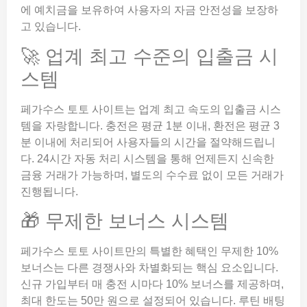
에 예치금을 보유하여 사용자의 자금 안전성을 보장하
고 있습니다.
🚀 업계 최고 수준의 입출금 시
스템
페가수스 토토 사이트는 업계 최고 속도의 입출금 시스
템을 자랑합니다. 충전은 평균 1분 이내, 환전은 평균 3
분 이내에 처리되어 사용자들의 시간을 절약해드립니
다. 24시간 자동 처리 시스템을 통해 언제든지 신속한
금융 거래가 가능하며, 별도의 수수료 없이 모든 거래가
진행됩니다.
🎁 무제한 보너스 시스템
페가수스 토토 사이트만의 특별한 혜택인 무제한 10%
보너스는 다른 경쟁사와 차별화되는 핵심 요소입니다.
신규 가입부터 매 충전 시마다 10% 보너스를 제공하며,
최대 한도는 50만 원으로 설정되어 있습니다. 루틴 배팅