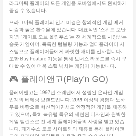
라그마틱 플레이의 모든 게임을 모바일에서도 완벽하게
즐길 수 있습니다.
프라그마틱 플레이의 인기 비결은 창의적인 게임 메커
니즘과 높은 환수율에 있습니다. 대표작인 ‘스위트 보난
자’와 ‘게이트 오브 올림푸스’는 전 세계적으로 사랑받는
슬롯 게임이며, 독특한 텀블링 기능과 멀티플라이어 시
스템으로 플레이어들에게 짜릿한 재미를 선사합니다.
또한 Buy Feature 기능을 통해 보너스 라운드를 즉시 구
매할 수 있어 더욱 스릴 넘치는 게임이 가능합니다.
🎮 플레이앤고(Play’n GO)
플레이앤고는 1997년 스웨덴에서 설립된 온라인 게임
업계의 베테랑 브랜드입니다. 20년 이상의 경험과 노하
우를 바탕으로 혁신적이면서도 안정적인 게임을 제공하
고 있으며, 특히 북유럽 특유의 세련된 디자인과 완벽한
게임 밸런스로 전 세계 플레이어들의 사랑을 받고 있습
니다. 페가수스 토토 사이트와의 제휴를 통해 플레이앤