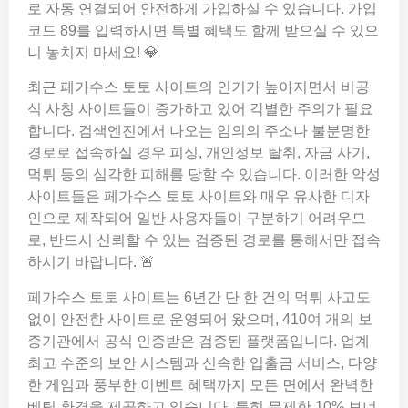
로 자동 연결되어 안전하게 가입하실 수 있습니다. 가입
코드 89를 입력하시면 특별 혜택도 함께 받으실 수 있으
니 놓치지 마세요! 💎
최근 페가수스 토토 사이트의 인기가 높아지면서 비공
식 사칭 사이트들이 증가하고 있어 각별한 주의가 필요
합니다. 검색엔진에서 나오는 임의의 주소나 불분명한
경로로 접속하실 경우 피싱, 개인정보 탈취, 자금 사기,
먹튀 등의 심각한 피해를 당할 수 있습니다. 이러한 악성
사이트들은 페가수스 토토 사이트와 매우 유사한 디자
인으로 제작되어 일반 사용자들이 구분하기 어려우므
로, 반드시 신뢰할 수 있는 검증된 경로를 통해서만 접속
하시기 바랍니다. 🚨
페가수스 토토 사이트는 6년간 단 한 건의 먹튀 사고도
없이 안전한 사이트로 운영되어 왔으며, 410여 개의 보
증기관에서 공식 인증받은 검증된 플랫폼입니다. 업계
최고 수준의 보안 시스템과 신속한 입출금 서비스, 다양
한 게임과 풍부한 이벤트 혜택까지 모든 면에서 완벽한
베팅 환경을 제공하고 있습니다. 특히 무제한 10% 보너