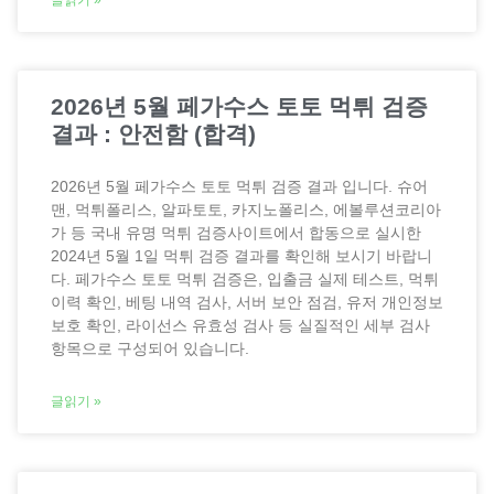
글읽기 »
2026년 5월 페가수스 토토 먹튀 검증
결과 : 안전함 (합격)
2026년 5월 페가수스 토토 먹튀 검증 결과 입니다. 슈어
맨, 먹튀폴리스, 알파토토, 카지노폴리스, 에볼루션코리아
가 등 국내 유명 먹튀 검증사이트에서 합동으로 실시한
2024년 5월 1일 먹튀 검증 결과를 확인해 보시기 바랍니
다. 페가수스 토토 먹튀 검증은, 입출금 실제 테스트, 먹튀
이력 확인, 베팅 내역 검사, 서버 보안 점검, 유저 개인정보
보호 확인, 라이선스 유효성 검사 등 실질적인 세부 검사
항목으로 구성되어 있습니다.
글읽기 »