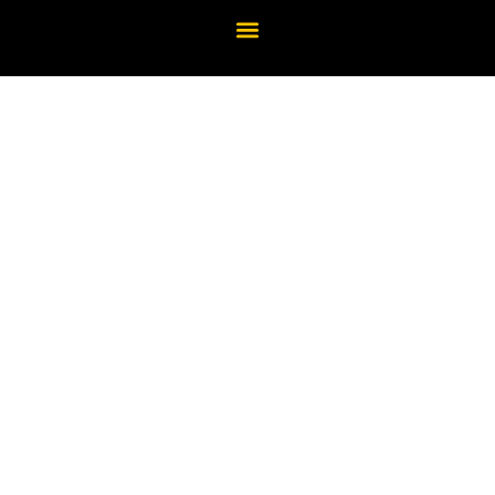
2025년
11월 페가