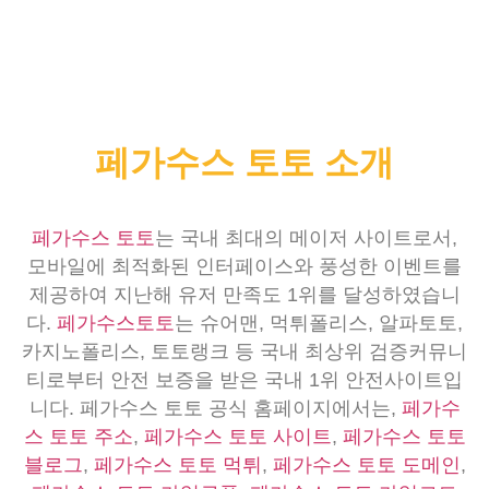
페가수스 토토 소개
페가수스 토토
는 국내 최대의 메이저 사이트로서,
모바일에 최적화된 인터페이스와 풍성한 이벤트를
제공하여 지난해 유저 만족도 1위를 달성하였습니
다.
페가수스토토
는 슈어맨, 먹튀폴리스, 알파토토,
카지노폴리스, 토토랭크 등 국내 최상위 검증커뮤니
티로부터 안전 보증을 받은 국내 1위 안전사이트입
니다. 페가수스 토토 공식 홈페이지에서는,
페가수
스 토토 주소
,
페가수스 토토 사이트
,
페가수스 토토
블로그
,
페가수스 토토 먹튀
,
페가수스 토토 도메인
,