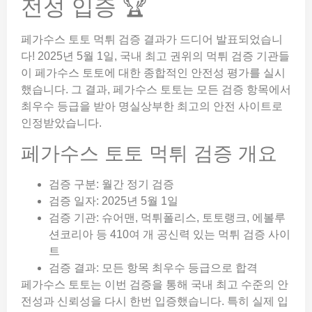
전성 입증 🏆
페가수스 토토 먹튀 검증 결과가 드디어 발표되었습니
다! 2025년 5월 1일, 국내 최고 권위의 먹튀 검증 기관들
이 페가수스 토토에 대한 종합적인 안전성 평가를 실시
했습니다. 그 결과, 페가수스 토토는 모든 검증 항목에서
최우수 등급을 받아 명실상부한 최고의 안전 사이트로
인정받았습니다.
페가수스 토토 먹튀 검증 개요
검증 구분: 월간 정기 검증
검증 일자: 2025년 5월 1일
검증 기관: 슈어맨, 먹튀폴리스, 토토랭크, 에볼루
션코리아 등 410여 개 공신력 있는 먹튀 검증 사이
트
검증 결과: 모든 항목 최우수 등급으로 합격
페가수스 토토는 이번 검증을 통해 국내 최고 수준의 안
전성과 신뢰성을 다시 한번 입증했습니다. 특히 실제 입