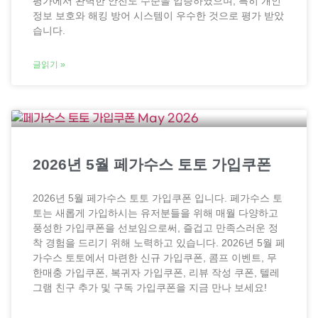
평가에서 완벽한 안전도 수준을 입증하였으며, 특히 개인
정보 보호와 해킹 방어 시스템이 우수한 것으로 평가 받았
습니다.
글읽기 »
2026년 5월 페가수스 토토 가입쿠폰
2026년 5월 페가수스 토토 가입쿠폰 입니다. 페가수스 토
토는 새롭게 가입하시는 유저분들을 위해 매월 다양하고
풍성한 가입쿠폰을 선보임으로써, 즐겁고 만족스러운 정
착 경험을 드리기 위해 노력하고 있습니다. 2026년 5월 페
가수스 토토에서 마련한 신규 가입쿠폰, 콤프 이벤트, 무
한매충 가입쿠폰, 복귀자 가입쿠폰, 리뷰 작성 쿠폰, 텔레
그램 친구 추가 및 구독 가입쿠폰을 지금 만나 보세요!