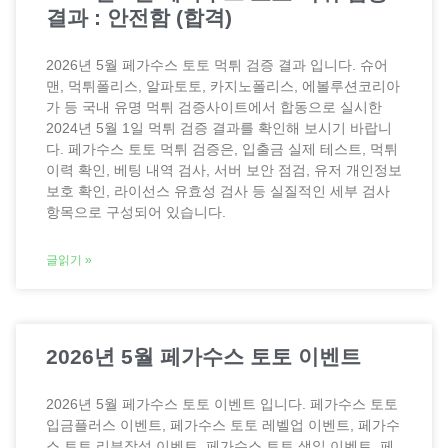
결과 : 안전함 (합격)
2026년 5월 페가수스 토토 먹튀 검증 결과 입니다. 슈어
맨, 먹튀폴리스, 알파토토, 카지노폴리스, 에볼루션코리아
가 등 국내 유명 먹튀 검증사이트에서 합동으로 실시한
2024년 5월 1일 먹튀 검증 결과를 확인해 보시기 바랍니
다. 페가수스 토토 먹튀 검증은, 입출금 실제 테스트, 먹튀
이력 확인, 베팅 내역 검사, 서버 보안 점검, 유저 개인정보
보호 확인, 라이선스 유효성 검사 등 실질적인 세부 검사
항목으로 구성되어 있습니다.
글읽기 »
2026년 5월 페가수스 토토 이벤트
2026년 5월 페가수스 토토 이벤트 입니다. 페가수스 토토
입금플러스 이벤트, 페가수스 토토 레벨업 이벤트, 페가수
스 토토 리뷰작성 이벤트, 페가수스 토토 생일 이벤트, 페