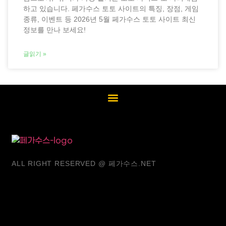
하고 있습니다. 페가수스 토토 사이트의 특징, 장점, 게임
종류, 이벤트 등 2026년 5월 페가수스 토토 사이트 최신
정보를 만나 보세요!
글읽기 »
ALL RIGHT RESERVED @ 페가수스.NET