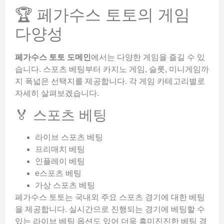
🏆 페가수스 토토의 게임
다양성
페가수스 토토 도메인
에서는 다양한 게임을 즐길 수 있
습니다. 스포츠 베팅부터 카지노 게임, 슬롯, 미니게임까
지 폭넓은 선택지를 제공합니다. 각 게임 카테고리별로
자세히 살펴보겠습니다.
🏅 스포츠 베팅
라이브 스포츠 베팅
프리매치 베팅
인플레이 베팅
e스포츠 베팅
가상 스포츠 베팅
페가수스 토토는 국내외 주요 스포츠 경기에 대한 베팅
을 제공합니다. 실시간으로 진행되는 경기에 베팅할 수
있는 라이브 베팅 옵션도 있어 더욱 흥미진진한 베팅 경