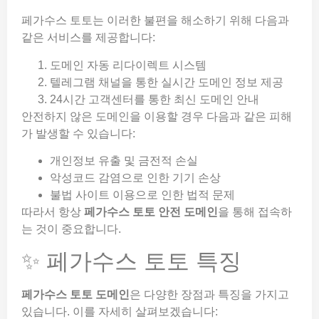
페가수스 토토는 이러한 불편을 해소하기 위해 다음과
같은 서비스를 제공합니다:
도메인 자동 리다이렉트 시스템
텔레그램 채널을 통한 실시간 도메인 정보 제공
24시간 고객센터를 통한 최신 도메인 안내
안전하지 않은 도메인을 이용할 경우 다음과 같은 피해
가 발생할 수 있습니다:
개인정보 유출 및 금전적 손실
악성코드 감염으로 인한 기기 손상
불법 사이트 이용으로 인한 법적 문제
따라서 항상
페가수스 토토 안전 도메인
을 통해 접속하
는 것이 중요합니다.
✨ 페가수스 토토 특징
페가수스 토토 도메인
은 다양한 장점과 특징을 가지고
있습니다. 이를 자세히 살펴보겠습니다: