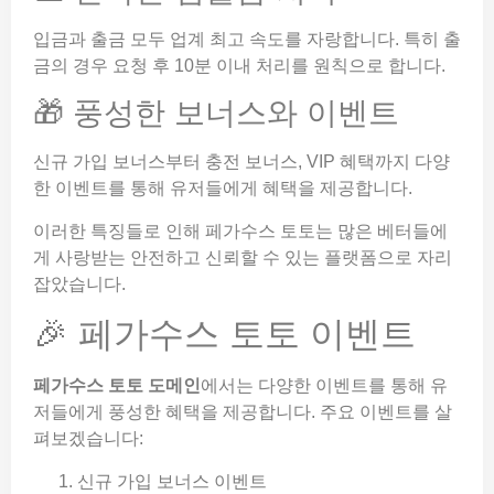
입금과 출금 모두 업계 최고 속도를 자랑합니다. 특히 출
금의 경우 요청 후 10분 이내 처리를 원칙으로 합니다.
🎁 풍성한 보너스와 이벤트
신규 가입 보너스부터 충전 보너스, VIP 혜택까지 다양
한 이벤트를 통해 유저들에게 혜택을 제공합니다.
이러한 특징들로 인해 페가수스 토토는 많은 베터들에
게 사랑받는 안전하고 신뢰할 수 있는 플랫폼으로 자리
잡았습니다.
🎉 페가수스 토토 이벤트
페가수스 토토 도메인
에서는 다양한 이벤트를 통해 유
저들에게 풍성한 혜택을 제공합니다. 주요 이벤트를 살
펴보겠습니다:
신규 가입 보너스 이벤트