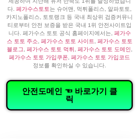
제공하여 지난해 유저 만족도 1위를 달성하였습니
다.
페가수스토토
는 슈어맨, 먹튀폴리스, 알파토토,
카지노폴리스, 토토랭크 등 국내 최상위 검증커뮤니
티로부터 안전 보증을 받은 국내 1위 안전사이트입
니다. 페가수스 토토 공식 홈페이지에서는,
페가수
스 토토 주소
,
페가수스 토토 사이트
,
페가수스 토토
블로그
,
페가수스 토토 먹튀
,
페가수스 토토 도메인
,
페가수스 토토 가입쿠폰
,
페가수스 토토 가입코드
정보를 확인하실 수 있습니다.
안전도메인 ☜ 바로가기 클
릭