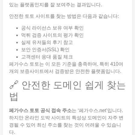
있는 플랫폼인지를 잘 보여주는 결과입니다.
안전한 토토 사이트를 찾는 방법은 다음과 같습니다:
공식 라이선스 보유 여부 확인
먹튀 검증 사이트의 평가 확인
실제 유저들의 후기 참고
보안 인증서(SSL) 확인
고객센터 응대 품질 체크
페가수스 토토는 이 모든 기준을 충족하며, 특히 410여
개의 보증사이트에서 검증받은 안전한 플랫폼입니다.
🔗 안전한 도메인 쉽게 찾는
법
페가수스 토토 공식 접속 주소
는 ‘페가수스.net’입니다.
하지만 온라인 도박 사이트의 특성상 도메인이 자주 변
경될 수 있어 최신 주소를 찾는 것이 어려울 수 있습니
다.