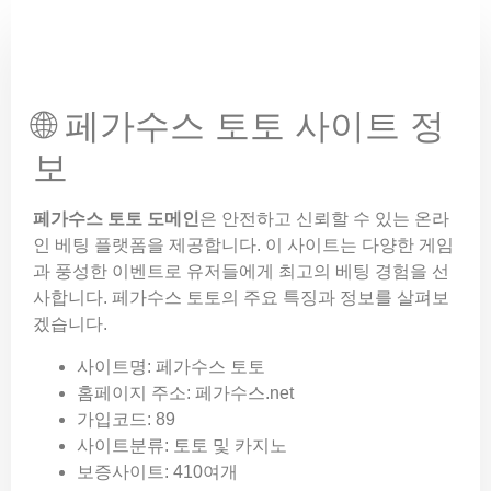
🌐 페가수스 토토 사이트 정
보
페가수스 토토 도메인
은 안전하고 신뢰할 수 있는 온라
인 베팅 플랫폼을 제공합니다. 이 사이트는 다양한 게임
과 풍성한 이벤트로 유저들에게 최고의 베팅 경험을 선
사합니다. 페가수스 토토의 주요 특징과 정보를 살펴보
겠습니다.
사이트명: 페가수스 토토
홈페이지 주소: 페가수스.net
가입코드: 89
사이트분류: 토토 및 카지노
보증사이트: 410여개