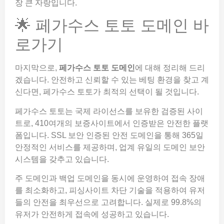
장 큰 자랑입니다.
🌟 페가수스 토토 도메인 바
로가기
마지막으로,
페가수스 토토 도메인
에 대해 정리해 드리
겠습니다. 안전하고 신뢰할 수 있는 베팅 환경을 찾고 계
신다면, 페가수스 토토가 최적의 선택이 될 것입니다.
페가수스 토토는 국제 라이선스를 보유한 검증된 사이
트로, 410여개의 보증사이트에서 인증받은 안전한 플랫
폼입니다. SSL 보안 인증된 안전 도메인을 통해 365일
안정적인 서비스를 제공하며, 업계 유일의 도메인 보안
시스템을 갖추고 있습니다.
주 도메인과 백업 도메인을 동시에 운영하여 접속 장애
를 최소화하고, 피싱사이트 차단 기술을 적용하여 유저
들의 안전을 최우선으로 고려합니다. 실제로 99.8%의
유저가 안전하게 접속에 성공하고 있습니다.