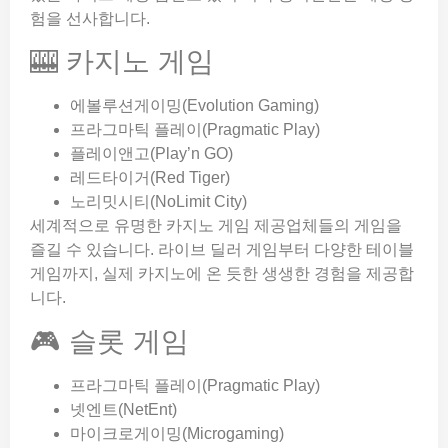
험을 선사합니다.
🎰 카지노 게임
에볼루션게이밍(Evolution Gaming)
프라그마틱 플레이(Pragmatic Play)
플레이앤고(Play’n GO)
레드타이거(Red Tiger)
노리밋시티(NoLimit City)
세계적으로 유명한 카지노 게임 제공업체들의 게임을
즐길 수 있습니다. 라이브 딜러 게임부터 다양한 테이블
게임까지, 실제 카지노에 온 듯한 생생한 경험을 제공합
니다.
🎮 슬롯 게임
프라그마틱 플레이(Pragmatic Play)
넷엔트(NetEnt)
마이크로게이밍(Microgaming)