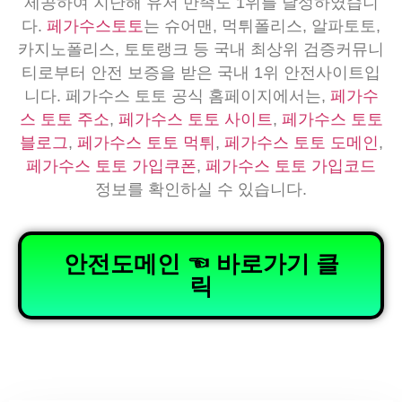
제공하여 지난해 유저 만족도 1위를 달성하였습니
다.
페가수스토토
는 슈어맨, 먹튀폴리스, 알파토토,
카지노폴리스, 토토랭크 등 국내 최상위 검증커뮤니
티로부터 안전 보증을 받은 국내 1위 안전사이트입
니다. 페가수스 토토 공식 홈페이지에서는,
페가수
스 토토 주소
,
페가수스 토토 사이트
,
페가수스 토토
블로그
,
페가수스 토토 먹튀
,
페가수스 토토 도메인
,
페가수스 토토 가입쿠폰
,
페가수스 토토 가입코드
정보를 확인하실 수 있습니다.
안전도메인 ☜ 바로가기 클
릭