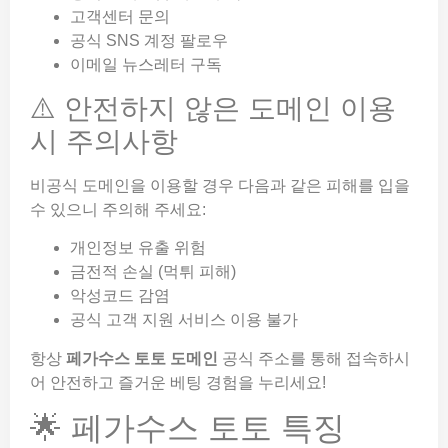
고객센터 문의
공식 SNS 계정 팔로우
이메일 뉴스레터 구독
⚠️ 안전하지 않은 도메인 이용
시 주의사항
비공식 도메인을 이용할 경우 다음과 같은 피해를 입을
수 있으니 주의해 주세요:
개인정보 유출 위험
금전적 손실 (먹튀 피해)
악성코드 감염
공식 고객 지원 서비스 이용 불가
항상
페가수스 토토 도메인
공식 주소를 통해 접속하시
어 안전하고 즐거운 베팅 경험을 누리세요!
🌟 페가수스 토토 특징