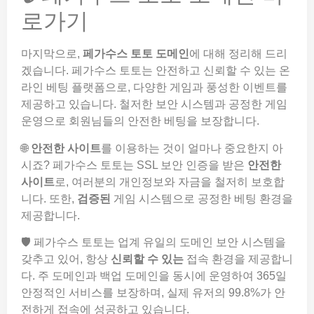
로가기
마지막으로,
페가수스 토토 도메인
에 대해 정리해 드리
겠습니다. 페가수스 토토는 안전하고 신뢰할 수 있는 온
라인 베팅 플랫폼으로, 다양한 게임과 풍성한 이벤트를
제공하고 있습니다. 철저한 보안 시스템과 공정한 게임
운영으로 회원님들의 안전한 베팅을 보장합니다.
🌐
안전한 사이트
를 이용하는 것이 얼마나 중요한지 아
시죠? 페가수스 토토는 SSL 보안 인증을 받은
안전한
사이트
로, 여러분의 개인정보와 자금을 철저히 보호합
니다. 또한,
검증된
게임 시스템으로 공정한 베팅 환경을
제공합니다.
🛡️ 페가수스 토토는 업계 유일의 도메인 보안 시스템을
갖추고 있어, 항상
신뢰할 수 있는
접속 환경을 제공합니
다. 주 도메인과 백업 도메인을 동시에 운영하여 365일
안정적인 서비스를 보장하며, 실제 유저의 99.8%가 안
전하게 접속에 성공하고 있습니다.