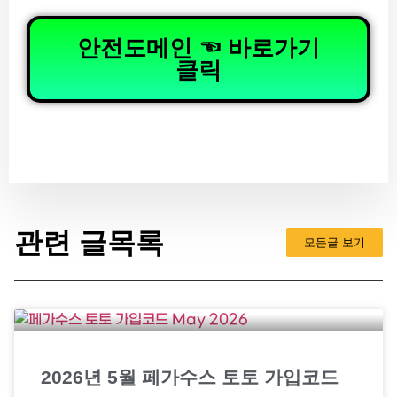
안전도메인 ☜ 바로가기
클릭
관련 글목록
모든글 보기
2026년 5월 페가수스 토토 가입코드