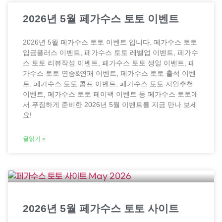
2026년 5월 페가수스 토토 이벤트
2026년 5월 페가수스 토토 이벤트 입니다. 페가수스 토토
입금플러스 이벤트, 페가수스 토토 레벨업 이벤트, 페가수
스 토토 리뷰작성 이벤트, 페가수스 토토 생일 이벤트, 페
가수스 토토 연승&연패 이벤트, 페가수스 토토 출석 이벤
트, 페가수스 토토 콤프 이벤트, 페가수스 토토 지인추천
이벤트, 페가수스 토토 페이백 이벤트 등 페가수스 토토에
서 푸짐하게 준비한 2026년 5월 이벤트를 지금 만나 보세
요!
글읽기 »
2026년 5월 페가수스 토토 사이트