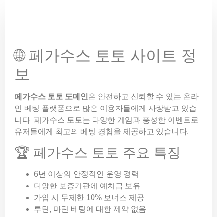
🌐 페가수스 토토 사이트 정
보
페가수스 토토 도메인
은 안전하고 신뢰할 수 있는 온라
인 베팅 플랫폼으로 많은 이용자들에게 사랑받고 있습
니다. 페가수스 토토는 다양한 게임과 풍성한 이벤트로
유저들에게 최고의 베팅 경험을 제공하고 있습니다.
🏆 페가수스 토토 주요 특징
6년 이상의 안정적인 운영 경력
다양한 보증기관에 예치금 보유
가입 시 무제한 10% 보너스 제공
루틴, 마틴 베팅에 대한 제약 없음