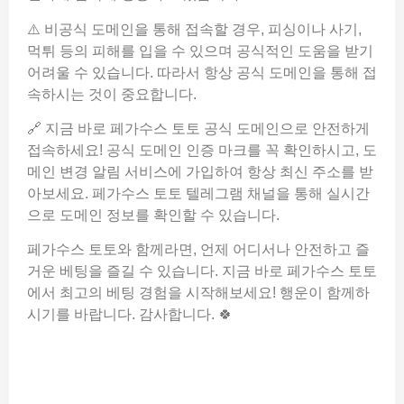
⚠️ 비공식 도메인을 통해 접속할 경우, 피싱이나 사기,
먹튀 등의 피해를 입을 수 있으며 공식적인 도움을 받기
어려울 수 있습니다. 따라서 항상 공식 도메인을 통해 접
속하시는 것이 중요합니다.
🔗 지금 바로 페가수스 토토 공식 도메인으로 안전하게
접속하세요! 공식 도메인 인증 마크를 꼭 확인하시고, 도
메인 변경 알림 서비스에 가입하여 항상 최신 주소를 받
아보세요. 페가수스 토토 텔레그램 채널을 통해 실시간
으로 도메인 정보를 확인할 수 있습니다.
페가수스 토토와 함께라면, 언제 어디서나 안전하고 즐
거운 베팅을 즐길 수 있습니다. 지금 바로 페가수스 토토
에서 최고의 베팅 경험을 시작해보세요! 행운이 함께하
시기를 바랍니다. 감사합니다. 🍀