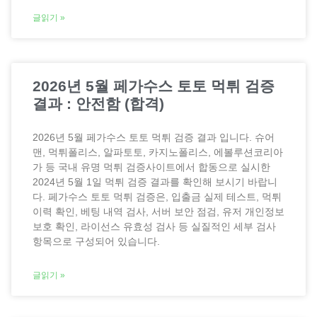
글읽기 »
2026년 5월 페가수스 토토 먹튀 검증
결과 : 안전함 (합격)
2026년 5월 페가수스 토토 먹튀 검증 결과 입니다. 슈어
맨, 먹튀폴리스, 알파토토, 카지노폴리스, 에볼루션코리아
가 등 국내 유명 먹튀 검증사이트에서 합동으로 실시한
2024년 5월 1일 먹튀 검증 결과를 확인해 보시기 바랍니
다. 페가수스 토토 먹튀 검증은, 입출금 실제 테스트, 먹튀
이력 확인, 베팅 내역 검사, 서버 보안 점검, 유저 개인정보
보호 확인, 라이선스 유효성 검사 등 실질적인 세부 검사
항목으로 구성되어 있습니다.
글읽기 »