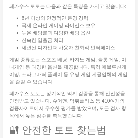
페가수스 토토는 다음과 같은 특징을 가지고 있습니다:
6년 이상의 안정적인 운영 경력
국제 온라인 게이밍 라이선스 보유
높은 배당률과 다양한 베팅 옵션
신속한 입출금 처리
세련된 디자인과 사용자 친화적 인터페이스
게임 종류로는 스포츠 베팅, 카지노 게임, 슬롯 게임, 미
니게임 등 다양한 옵션을 제공합니다. 특히 에볼루션게
이밍, 프라그마틱 플레이 등 유명 게임 제공업체의 게임
을 즐길 수 있습니다.
페가수스 토토는 정기적인 먹튀 검증을 통해 안전성을
인정받고 있습니다. 슈어맨, 먹튀폴리스 등 410여개의
검증사이트에서 우수한 평가를 받았으며, 모든 검사 항
목에서 높은 점수를 획득했습니다.
🔐 안전한 토토 찾는법