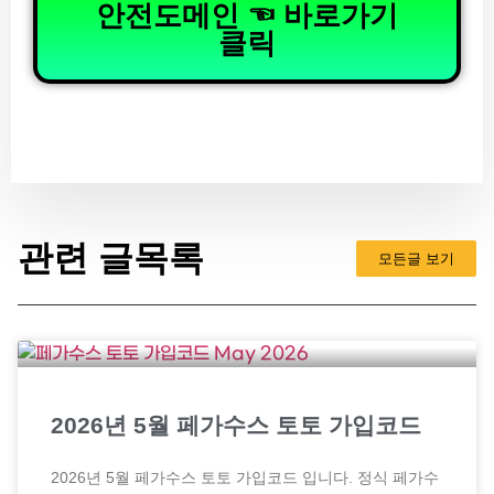
안전도메인 ☜ 바로가기
클릭
관련 글목록
모든글 보기
2026년 5월 페가수스 토토 가입코드
2026년 5월 페가수스 토토 가입코드 입니다. 정식 페가수