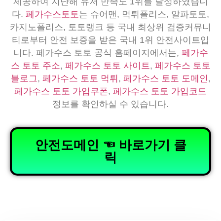
제공하여 지난해 유저 만족도 1위를 달성하였습니
다.
페가수스토토
는 슈어맨, 먹튀폴리스, 알파토토,
카지노폴리스, 토토랭크 등 국내 최상위 검증커뮤니
티로부터 안전 보증을 받은 국내 1위 안전사이트입
니다. 페가수스 토토 공식 홈페이지에서는,
페가수
스 토토 주소
,
페가수스 토토 사이트
,
페가수스 토토
블로그
,
페가수스 토토 먹튀
,
페가수스 토토 도메인
,
페가수스 토토 가입쿠폰
,
페가수스 토토 가입코드
정보를 확인하실 수 있습니다.
안전도메인 ☜ 바로가기 클
릭