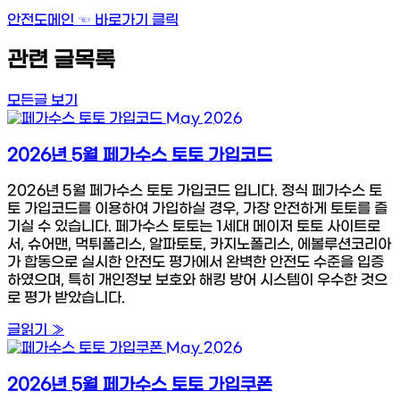
안전도메인 ☜ 바로가기 클릭
관련 글목록
모든글 보기
2026년 5월 페가수스 토토 가입코드
2026년 5월 페가수스 토토 가입코드 입니다. 정식 페가수스 토
토 가입코드를 이용하여 가입하실 경우, 가장 안전하게 토토를 즐
기실 수 있습니다. 페가수스 토토는 1세대 메이저 토토 사이트로
서, 슈어맨, 먹튀폴리스, 알파토토, 카지노폴리스, 에볼루션코리아
가 합동으로 실시한 안전도 평가에서 완벽한 안전도 수준을 입증
하였으며, 특히 개인정보 보호와 해킹 방어 시스템이 우수한 것으
로 평가 받았습니다.
글읽기 »
2026년 5월 페가수스 토토 가입쿠폰