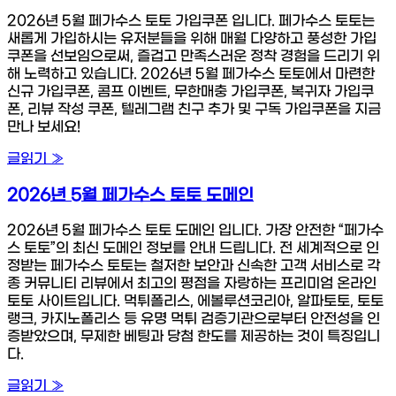
2026년 5월 페가수스 토토 가입쿠폰 입니다. 페가수스 토토는
새롭게 가입하시는 유저분들을 위해 매월 다양하고 풍성한 가입
쿠폰을 선보임으로써, 즐겁고 만족스러운 정착 경험을 드리기 위
해 노력하고 있습니다. 2026년 5월 페가수스 토토에서 마련한
신규 가입쿠폰, 콤프 이벤트, 무한매충 가입쿠폰, 복귀자 가입쿠
폰, 리뷰 작성 쿠폰, 텔레그램 친구 추가 및 구독 가입쿠폰을 지금
만나 보세요!
글읽기 »
2026년 5월 페가수스 토토 도메인
2026년 5월 페가수스 토토 도메인 입니다. 가장 안전한 “페가수
스 토토”의 최신 도메인 정보를 안내 드립니다. 전 세계적으로 인
정받는 페가수스 토토는 철저한 보안과 신속한 고객 서비스로 각
종 커뮤니티 리뷰에서 최고의 평점을 자랑하는 프리미엄 온라인
토토 사이트입니다. 먹튀폴리스, 에볼루션코리아, 알파토토, 토토
랭크, 카지노폴리스 등 유명 먹튀 검증기관으로부터 안전성을 인
증받았으며, 무제한 베팅과 당첨 한도를 제공하는 것이 특징입니
다.
글읽기 »