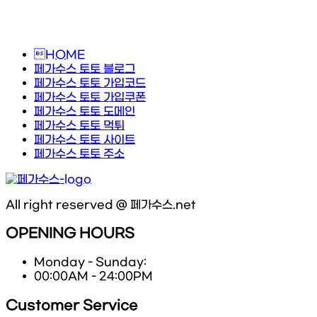
HOME
페가수스 토토 블로그
페가수스 토토 가입코드
페가수스 토토 가입쿠폰
페가수스 토토 도메인
페가수스 토토 먹튀
페가수스 토토 사이트
페가수스 토토 주소
All right reserved @ 페가수스.net
OPENING HOURS
Monday - Sunday:
00:00AM - 24:00PM
Customer Service