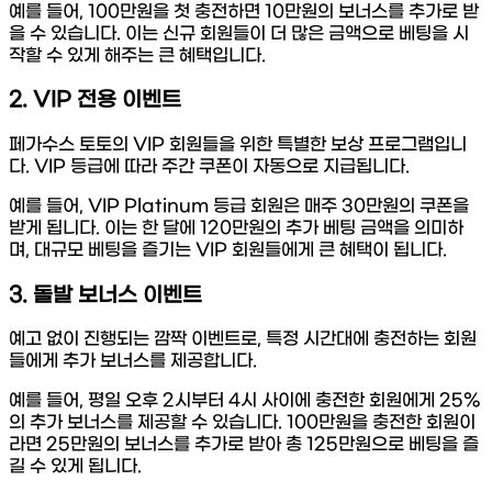
예를 들어, 100만원을 첫 충전하면 10만원의 보너스를 추가로 받
을 수 있습니다. 이는 신규 회원들이 더 많은 금액으로 베팅을 시
작할 수 있게 해주는 큰 혜택입니다.
2. VIP 전용 이벤트
페가수스 토토의 VIP 회원들을 위한 특별한 보상 프로그램입니
다. VIP 등급에 따라 주간 쿠폰이 자동으로 지급됩니다.
예를 들어, VIP Platinum 등급 회원은 매주 30만원의 쿠폰을
받게 됩니다. 이는 한 달에 120만원의 추가 베팅 금액을 의미하
며, 대규모 베팅을 즐기는 VIP 회원들에게 큰 혜택이 됩니다.
3. 돌발 보너스 이벤트
예고 없이 진행되는 깜짝 이벤트로, 특정 시간대에 충전하는 회원
들에게 추가 보너스를 제공합니다.
예를 들어, 평일 오후 2시부터 4시 사이에 충전한 회원에게 25%
의 추가 보너스를 제공할 수 있습니다. 100만원을 충전한 회원이
라면 25만원의 보너스를 추가로 받아 총 125만원으로 베팅을 즐
길 수 있게 됩니다.