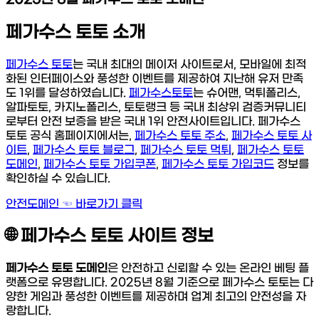
페가수스 토토 소개
페가수스 토토
는 국내 최대의 메이저 사이트로서, 모바일에 최적
화된 인터페이스와 풍성한 이벤트를 제공하여 지난해 유저 만족
도 1위를 달성하였습니다.
페가수스토토
는 슈어맨, 먹튀폴리스,
알파토토, 카지노폴리스, 토토랭크 등 국내 최상위 검증커뮤니티
로부터 안전 보증을 받은 국내 1위 안전사이트입니다. 페가수스
토토 공식 홈페이지에서는,
페가수스 토토 주소
,
페가수스 토토 사
이트
,
페가수스 토토 블로그
,
페가수스 토토 먹튀
,
페가수스 토토
도메인
,
페가수스 토토 가입쿠폰
,
페가수스 토토 가입코드
정보를
확인하실 수 있습니다.
안전도메인 ☜ 바로가기 클릭
🌐 페가수스 토토 사이트 정보
페가수스 토토 도메인
은 안전하고 신뢰할 수 있는 온라인 베팅 플
랫폼으로 유명합니다. 2025년 8월 기준으로 페가수스 토토는 다
양한 게임과 풍성한 이벤트를 제공하며 업계 최고의 안전성을 자
랑합니다.