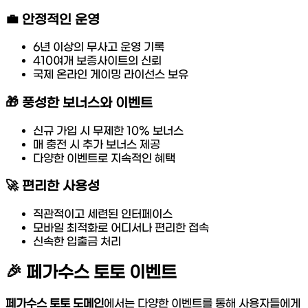
💼 안정적인 운영
6년 이상의 무사고 운영 기록
410여개 보증사이트의 신뢰
국제 온라인 게이밍 라이선스 보유
🎁 풍성한 보너스와 이벤트
신규 가입 시 무제한 10% 보너스
매 충전 시 추가 보너스 제공
다양한 이벤트로 지속적인 혜택
🚀 편리한 사용성
직관적이고 세련된 인터페이스
모바일 최적화로 어디서나 편리한 접속
신속한 입출금 처리
🎉 페가수스 토토 이벤트
페가수스 토토 도메인
에서는 다양한 이벤트를 통해 사용자들에게